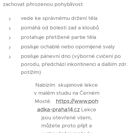
zachovat přirozenou pohyblivost.
vede ke správnému držení těla
pomáhá od bolestí zad a kloubů
protahuje přetížené partie těla
posiluje ochablé nebo opomíjené svaly
posiluje pánevní dno (výborné cvičení po
porodu, předchází inkontinenci a dalším zdr.
potížím)
Nabízím skupinové lekce
v malém studiu na Černém
Mostě.
https://www.poh
adka-praha14.cz
Lekce
jsou otevřené všem,
můžete proto přijít a